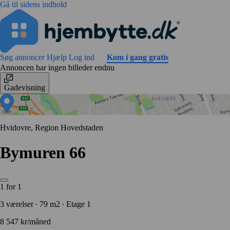
Gå til sidens indhold
Søg annoncer
Hjælp
Log ind
Kom i gang gratis
Annoncen har ingen billeder endnu
Gadevisning
Hvidovre, Region Hovedstaden
Bymuren 66
1 for 1
3 værelser ∙ 79 m2 ∙ Etage 1
8 547 kr/måned