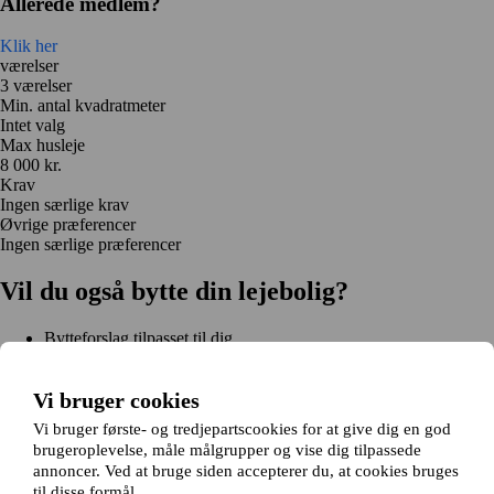
Allerede medlem?
Klik her
værelser
3 værelser
Min. antal kvadratmeter
Intet valg
Max husleje
8 000 kr.
Krav
Ingen særlige krav
Øvrige præferencer
Ingen særlige præferencer
Vil du også bytte din lejebolig?
Bytteforslag tilpasset til dig
Hjælp under hele bytteprocessen
Nem registrering på 2 minutter
Vi bruger cookies
Kom i gang gratis
Vi bruger første- og tredjepartscookies for at give dig en god
Kom i gang
brugeroplevelse, måle målgrupper og vise dig tilpassede
Kom i gang gratis
Søg annoncer
Log ind
annoncer. Ved at bruge siden accepterer du, at cookies bruges
Læs mere
til disse formål.