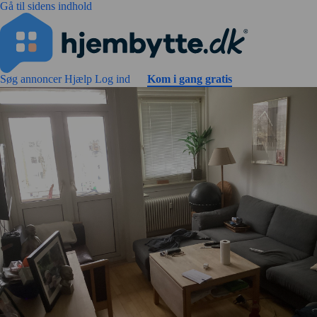
Gå til sidens indhold
Søg annoncer
Hjælp
Log ind
Kom i gang gratis