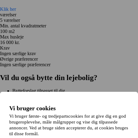
Klik her
værelser
5 værelser
Min. antal kvadratmeter
100 m2
Max husleje
16 000 kr.
Krav
Ingen særlige krav
Øvrige præferencer
Ingen særlige præferencer
Vil du også bytte din lejebolig?
Bytteforslag tilpasset til dig
Hjælp under hele bytteprocessen
Nem registrering på 2 minutter
Vi bruger cookies
Kom i gang gratis
Vi bruger første- og tredjepartscookies for at give dig en god
Kom i gang
brugeroplevelse, måle målgrupper og vise dig tilpassede
Kom i gang gratis
Søg annoncer
Log ind
annoncer. Ved at bruge siden accepterer du, at cookies bruges
Læs mere
til disse formål.
Nyheder og tips