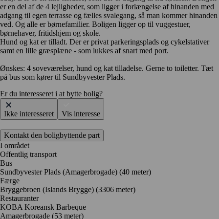
er en del af de 4 lejligheder, som ligger i forlængelse af hinanden med
adgang til egen terrasse og fælles svalegang, så man kommer hinanden
ved. Og alle er børnefamilier. Boligen ligger op til vuggestuer,
børnehaver, fritidshjem og skole.
Hund og kat er tilladt. Der er privat parkeringsplads og cykelstativer
samt en lille græsplæne - som lukkes af snart med port.
Ønskes: 4 soveværelser, hund og kat tilladelse. Gerne to toiletter. Tæt
på bus som kører til Sundbyvester Plads.
Er du interesseret i at bytte bolig?
Ikke interesseret
Vis interesse
Kontakt den boligbyttende part
I området
Offentlig transport
Bus
Sundbyvester Plads (Amagerbrogade) (40 meter)
Færge
Bryggebroen (Islands Brygge) (3306 meter)
Restauranter
KOBA Koreansk Barbeque
Amagerbrogade
(53 meter)