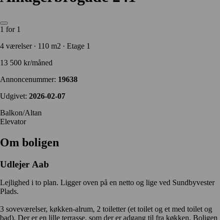
1 for 1
4 værelser ∙ 110 m2 ∙ Etage 1
13 500 kr/måned
Annoncenummer:
19638
Udgivet:
2026-02-07
Balkon/Altan
Elevator
Om boligen
Udlejer
Aab
Lejlighed i to plan. Ligger oven på en netto og lige ved Sundbyvester
Plads.
3 soveværelser, køkken-alrum, 2 toiletter (et toilet og et med toilet og
bad). Der er en lille terrasse, som der er adgang til fra køkken. Boligen