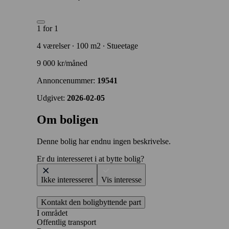
1 for 1
4 værelser ∙ 100 m2 ∙ Stueetage
9 000 kr/måned
Annoncenummer:
19541
Udgivet:
2026-02-05
Om boligen
Denne bolig har endnu ingen beskrivelse.
Er du interesseret i at bytte bolig?
Ikke interesseret
Vis interesse
Kontakt den boligbyttende part
I området
Offentlig transport