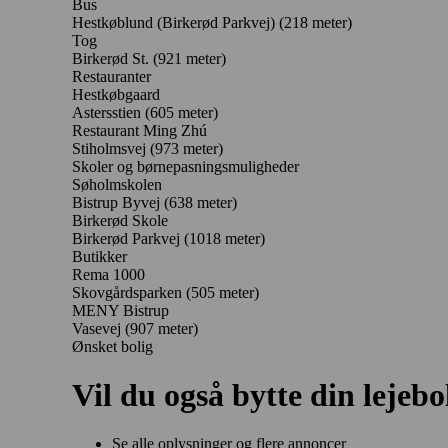
Bus
Hestkøblund (Birkerød Parkvej) (218 meter)
Tog
Birkerød St. (921 meter)
Restauranter
Hestkøbgaard
Astersstien
(605 meter)
Restaurant Ming Zhú
Stiholmsvej
(973 meter)
Skoler og børnepasningsmuligheder
Søholmskolen
Bistrup Byvej
(638 meter)
Birkerød Skole
Birkerød Parkvej
(1018 meter)
Butikker
Rema 1000
Skovgårdsparken
(505 meter)
MENY Bistrup
Vasevej
(907 meter)
Ønsket bolig
Vil du også bytte din lejebo
Se alle oplysninger og flere annoncer