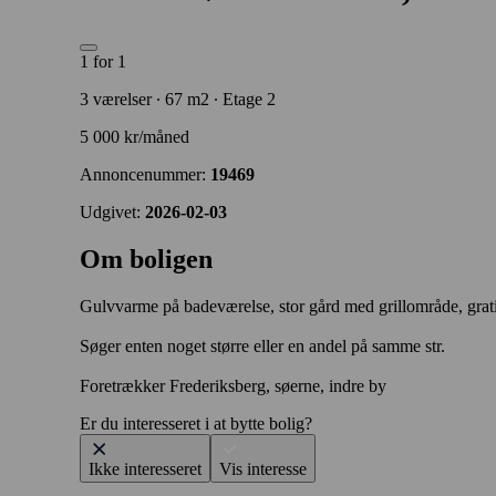
1 for 1
3 værelser ∙ 67 m2 ∙ Etage 2
5 000 kr/måned
Annoncenummer:
19469
Udgivet:
2026-02-03
Om boligen
Gulvvarme på badeværelse, stor gård med grillområde, grat
Søger enten noget større eller en andel på samme str.
Foretrækker Frederiksberg, søerne, indre by
Er du interesseret i at bytte bolig?
Ikke interesseret
Vis interesse