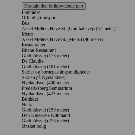
Kontakt den boligbyttende part
I området
Offentlig transport
Bus
Aksel Møllers Have St. (Godthåbsvej) (67 meter)
Metro
Aksel Møllers Have St. (Metro) (80 meter)
Restauranter
Bharat Restaurant
Godthåbsvej
(173 meter)
Da Claudio
Godthåbsvej
(181 meter)
Skoler og børnepasningsmuligheder
Skolen på Nyelandsvej
Nyelandsvej
(408 meter)
Frederiksberg Seminarium
Nyelandsvej
(423 meter)
Butikker
Netto
Godthåbsvej
(159 meter)
Den Kinesiske Købmand
Godthåbsvej
(273 meter)
Ønsket bolig