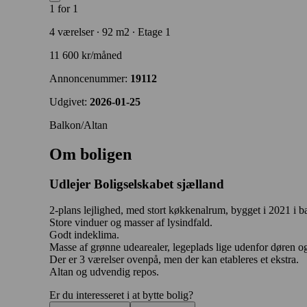
1 for 1
4 værelser ∙ 92 m2 ∙ Etage 1
11 600 kr/måned
Annoncenummer:
19112
Udgivet:
2026-01-25
Balkon/Altan
Om boligen
Udlejer
Boligselskabet sjælland
2-plans lejlighed, med stort køkkenalrum, bygget i 2021 i b
Store vinduer og masser af lysindfald.
Godt indeklima.
Masse af grønne udearealer, legeplads lige udenfor døren o
Der er 3 værelser ovenpå, men der kan etableres et ekstra.
Altan og udvendig repos.
Er du interesseret i at bytte bolig?