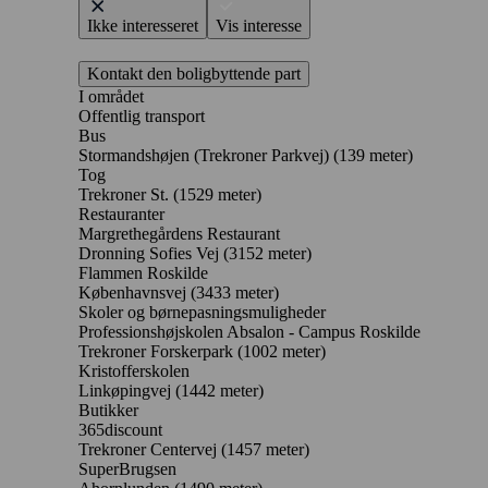
Ikke interesseret
Vis interesse
Kontakt den boligbyttende part
I området
Offentlig transport
Bus
Stormandshøjen (Trekroner Parkvej) (139 meter)
Tog
Trekroner St. (1529 meter)
Restauranter
Margrethegårdens Restaurant
Dronning Sofies Vej
(3152 meter)
Flammen Roskilde
Københavnsvej
(3433 meter)
Skoler og børnepasningsmuligheder
Professionshøjskolen Absalon - Campus Roskilde
Trekroner Forskerpark
(1002 meter)
Kristofferskolen
Linkøpingvej
(1442 meter)
Butikker
365discount
Trekroner Centervej
(1457 meter)
SuperBrugsen