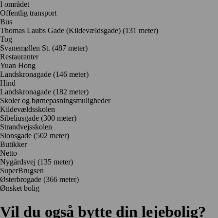
I området
Offentlig transport
Bus
Thomas Laubs Gade (Kildevældsgade) (131 meter)
Tog
Svanemøllen St. (487 meter)
Restauranter
Yuan Hong
Landskronagade
(146 meter)
Hind
Landskronagade
(182 meter)
Skoler og børnepasningsmuligheder
Kildevældsskolen
Sibeliusgade
(300 meter)
Strandvejsskolen
Sionsgade
(502 meter)
Butikker
Netto
Nygårdsvej
(135 meter)
SuperBrugsen
Østerbrogade
(366 meter)
Ønsket bolig
Vil du også bytte din lejebolig?