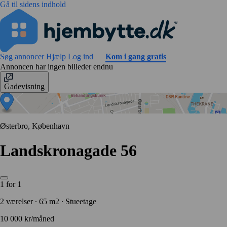
Gå til sidens indhold
Søg annoncer
Hjælp
Log ind
Kom i gang gratis
Annoncen har ingen billeder endnu
Gadevisning
Østerbro, København
Landskronagade 56
1 for 1
2 værelser ∙ 65 m2 ∙ Stueetage
10 000 kr/måned