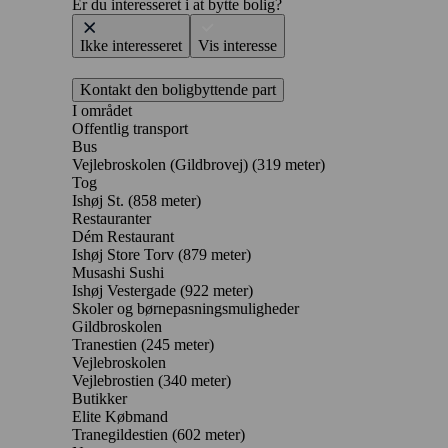
Er du interesseret i at bytte bolig?
Ikke interesseret
Vis interesse
Kontakt den boligbyttende part
I området
Offentlig transport
Bus
Vejlebroskolen (Gildbrovej) (319 meter)
Tog
Ishøj St. (858 meter)
Restauranter
Dém Restaurant
Ishøj Store Torv
(879 meter)
Musashi Sushi
Ishøj Vestergade
(922 meter)
Skoler og børnepasningsmuligheder
Gildbroskolen
Tranestien
(245 meter)
Vejlebroskolen
Vejlebrostien
(340 meter)
Butikker
Elite Købmand
Tranegildestien
(602 meter)