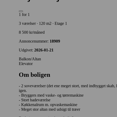
1 for 1
3 værelser ∙ 120 m2 ∙ Etage 1
8 500 kr/måned
Annoncenummer:
18909
Udgivet:
2026-01-21
Balkon/Altan
Elevator
Om boligen
- 2 soveværelser (det ene meget stort, med indbygget skab,
igen.
- Bryggers med vaske- og tørremaskine
- Stort badeværelse
- Køkkenalrum m. opvaskemaskine
- Meget stor altan med udsigt til træer