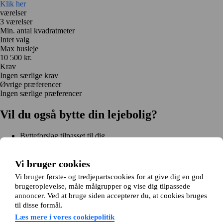
Klik her
værelser
3 værelser
Min. antal kvadratmeter
Intet valg
Max husleje
10 500 kr.
Krav
Ingen særlige krav
Øvrige præferencer
Ingen særlige præferencer
Vil du også bytte din lejebolig?
Bytteforslag tilpasset til dig
Hjælp under hele bytteprocessen
Nem registrering på 2 minutter
Vi bruger cookies
Kom i gang gratis
Vi bruger første- og tredjepartscookies for at give dig en god
Kom i gang
brugeroplevelse, måle målgrupper og vise dig tilpassede
Kom i gang gratis
Søg annoncer
Log ind
annoncer. Ved at bruge siden accepterer du, at cookies bruges
Læs mere
til disse formål.
Nyheder og tips
Om Hjembytte.dk
Læs mere i vores cookiepolitik