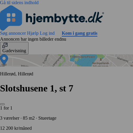
Gå til sidens indhold
Søg annoncer
Hjælp
Log ind
Kom i gang gratis
Annoncen har ingen billeder endnu
Gadevisning
Hillerød, Hillerød
Slotshusene 1, st 7
1 for 1
3 værelser ∙ 85 m2 ∙ Stueetage
12 200 kr/måned