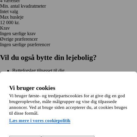
4 værelser
Min. antal kvadratmeter
Intet valg
Max husleje
12 000 kr.
Krav
Ingen særlige krav
Øvrige præferencer
Ingen særlige præferencer
Vil du også bytte din lejebolig?
Bytteforslag tilpasset til dig
Hjælp under hele bytteprocessen
Nem registrering på 2 minutter
Vi bruger cookies
Kom i gang gratis
Vi bruger første- og tredjepartscookies for at give dig en god
Kom i gang
brugeroplevelse, måle målgrupper og vise dig tilpassede
Kom i gang gratis
Søg annoncer
Log ind
annoncer. Ved at bruge siden accepterer du, at cookies bruges
Læs mere
til disse formål.
Nyheder og tips
Om Hjembytte.dk
Læs mere i vores cookiepolitik
Om os
Generelle vilkår og betingelser
Behandling af
personoplysninger
Cookiepolitik
Sitemap
Kundeservice