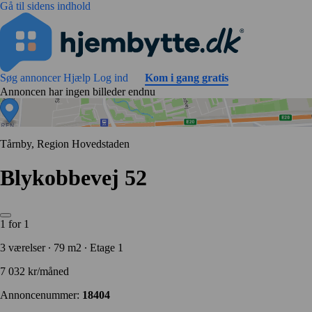
Gå til sidens indhold
Søg annoncer
Hjælp
Log ind
Kom i gang gratis
Annoncen har ingen billeder endnu
Tårnby, Region Hovedstaden
Blykobbevej 52
1 for 1
3 værelser ∙ 79 m2 ∙ Etage 1
7 032 kr/måned
Annoncenummer:
18404