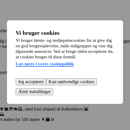
lse – Til to hunde. 🌳🐶 kun Egebjerg eller Lundegården.
Vi bruger cookies
Vi bruger første- og tredjepartscookies for at give dig
i Ballerup, beliggende lige ved den smukke Hareskoven i eftertragtede
en god brugeroplevelse, måle målgrupper og vise dig
r med god og funktionel rumfordeling 🛸
tilpassede annoncer. Ved at bruge siden accepterer du,
at cookies bruges til disse formål.
Læs mere i vores cookiepolitik
ærelse)
Jeg accepterer
Kun nødvendige cookies
Ændr indstillinger
🌳🍄🐌🐞🐕‍🦺, med kort afstand til København 🌇
🌅
et inden for 100 meter 👩‍🏫🚸