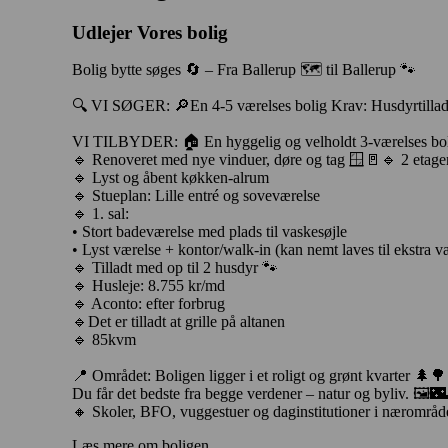
Udlejer
Vores bolig
Bolig bytte søges 🔄 – Fra Ballerup 🗺️ til Ballerup 🐾
🔍 VI SØGER: 🔎En 4-5 værelses bolig Krav: Husdyrtillade
VI TILBYDER: 🏠 En hyggelig og velholdt 3-værelses bolig 
🔹 Renoveret med nye vinduer, døre og tag 🪟🚪🔹 2 etage
🔹 Lyst og åbent køkken-alrum
🔹 Stueplan: Lille entré og soveværelse
🔹 1. sal:
• Stort badeværelse med plads til vaskesøjle
• Lyst værelse + kontor/walk-in (kan nemt laves til ekstra v
🔹 Tilladt med op til 2 husdyr 🐾
🔹 Husleje: 8.755 kr/md
🔹 Aconto: efter forbrug
🔹Det er tilladt at grille på altanen
🔹 85kvm
📍 Området: Boligen ligger i et roligt og grønt kvarter 🌲
Du får det bedste fra begge verdener – natur og byliv. 🖼️
🔸 Skoler, BFO, vuggestuer og daginstitutioner i nærområd
Læs mere om boligen