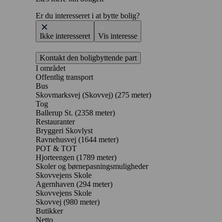
Er du interesseret i at bytte bolig?
Ikke interesseret
Vis interesse
Kontakt den boligbyttende part
I området
Offentlig transport
Bus
Skovmarksvej (Skovvej) (275 meter)
Tog
Ballerup St. (2358 meter)
Restauranter
Bryggeri Skovlyst
Ravnehusvej
(1644 meter)
POT & TOT
Hjorteengen
(1789 meter)
Skoler og børnepasningsmuligheder
Skovvejens Skole
Agernhaven
(294 meter)
Skovvejens Skole
Skovvej
(980 meter)
Butikker
Netto