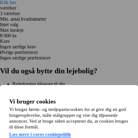
Klik her
værelser
3 værelser
Min. antal kvadratmeter
Intet valg
Max husleje
8 000 kr.
Krav
Ingen særlige krav
Øvrige præferencer
Ingen særlige præferencer
Vil du også bytte din lejebolig?
Bytteforslag tilpasset til dig
Hjælp under hele bytteprocessen
Nem registrering på 2 minutter
Vi bruger cookies
Kom i gang gratis
Vi bruger første- og tredjepartscookies for at give dig en god
Kom i gang
brugeroplevelse, måle målgrupper og vise dig tilpassede
Kom i gang gratis
Søg annoncer
Log ind
annoncer. Ved at bruge siden accepterer du, at cookies bruges
Læs mere
til disse formål.
Nyheder og tips
Om Hjembytte.dk
Læs mere i vores cookiepolitik