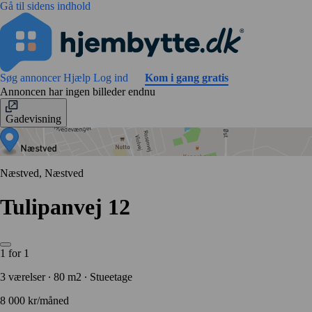
Gå til sidens indhold
Søg annoncer
Hjælp
Log ind
Kom i gang gratis
Annoncen har ingen billeder endnu
Gadevisning
Næstved, Næstved
Tulipanvej 12
1 for 1
3 værelser ∙ 80 m2 ∙ Stueetage
8 000 kr/måned