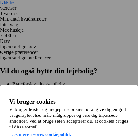
Klik her
værelser
1 værelser
Min. antal kvadratmeter
Intet valg
Max husleje
7 500 kr.
Krav
Ingen særlige krav
Øvrige præferencer
Ingen særlige præferencer
Vil du også bytte din lejebolig?
Bytteforslag tilpasset til dig
Hjælp under hele bytteprocessen
Nem registrering på 2 minutter
Vi bruger cookies
Kom i gang gratis
Vi bruger første- og tredjepartscookies for at give dig en god
Kom i gang
brugeroplevelse, måle målgrupper og vise dig tilpassede
Kom i gang gratis
Søg annoncer
Log ind
annoncer. Ved at bruge siden accepterer du, at cookies bruges
Læs mere
til disse formål.
Nyheder og tips
Om Hjembytte.dk
Læs mere i vores cookiepolitik