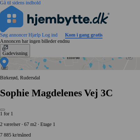
Gå til sidens indhold
Søg annoncer
Hjælp
Log ind
Kom i gang gratis
Annoncen har ingen billeder endnu
Gadevisning
Birkerød, Rudersdal
Sophie Magdelenes Vej 3C
1 for 1
2 værelser ∙ 67 m2 ∙ Etage 1
7 885 kr/måned