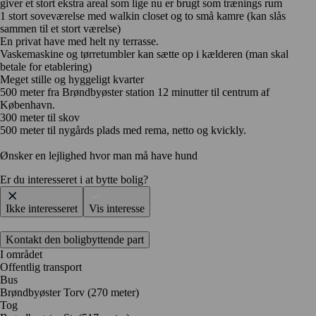
giver et stort ekstra areal som lige nu er brugt som trænings rum
1 stort soveværelse med walkin closet og to små kamre (kan slås
sammen til et stort værelse)
En privat have med helt ny terrasse.
Vaskemaskine og tørretumbler kan sætte op i kælderen (man skal
betale for etablering)
Meget stille og hyggeligt kvarter
500 meter fra Brøndbyøster station 12 minutter til centrum af
København.
300 meter til skov
500 meter til nygårds plads med rema, netto og kvickly.
Ønsker en lejlighed hvor man må have hund
Er du interesseret i at bytte bolig?
Ikke interesseret
Vis interesse
Kontakt den boligbyttende part
I området
Offentlig transport
Bus
Brøndbyøster Torv (270 meter)
Tog