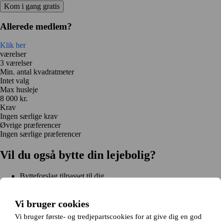
Kom i gang gratis
Allerede medlem?
Klik her
værelser
3 værelser
Min. antal kvadratmeter
Intet valg
Max husleje
8 000 kr.
Krav
Ingen særlige krav
Øvrige præferencer
Ingen særlige præferencer
Vil du også bytte din lejebolig?
Bytteforslag tilpasset til dig
Hjælp under hele bytteprocessen
Nem registrering på 2 minutter
Vi bruger cookies
Kom i gang gratis
Vi bruger første- og tredjepartscookies for at give dig en god
Kom i gang