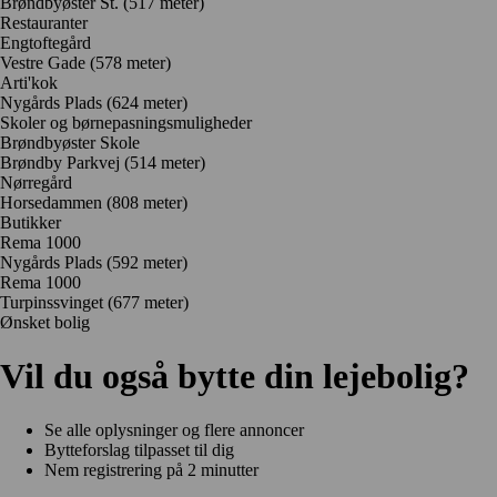
Brøndbyøster St. (517 meter)
Restauranter
Engtoftegård
Vestre Gade
(578 meter)
Arti'kok
Nygårds Plads
(624 meter)
Skoler og børnepasningsmuligheder
Brøndbyøster Skole
Brøndby Parkvej
(514 meter)
Nørregård
Horsedammen
(808 meter)
Butikker
Rema 1000
Nygårds Plads
(592 meter)
Rema 1000
Turpinssvinget
(677 meter)
Ønsket bolig
Vil du også bytte din lejebolig?
Se alle oplysninger og flere annoncer
Bytteforslag tilpasset til dig
Nem registrering på 2 minutter