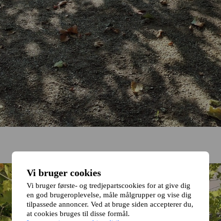
Vi bruger cookies
Vi bruger første- og tredjepartscookies for at give dig
en god brugeroplevelse, måle målgrupper og vise dig
tilpassede annoncer. Ved at bruge siden accepterer du,
at cookies bruges til disse formål.