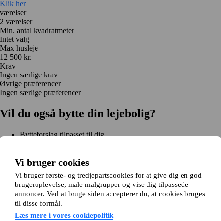
Klik her
værelser
2 værelser
Min. antal kvadratmeter
Intet valg
Max husleje
12 500 kr.
Krav
Ingen særlige krav
Øvrige præferencer
Ingen særlige præferencer
Vil du også bytte din lejebolig?
Bytteforslag tilpasset til dig
Hjælp under hele bytteprocessen
Nem registrering på 2 minutter
Vi bruger cookies
Kom i gang gratis
Vi bruger første- og tredjepartscookies for at give dig en god
Kom i gang
brugeroplevelse, måle målgrupper og vise dig tilpassede
Kom i gang gratis
Søg annoncer
Log ind
annoncer. Ved at bruge siden accepterer du, at cookies bruges
Læs mere
til disse formål.
Nyheder og tips
Om Hjembytte.dk
Læs mere i vores cookiepolitik