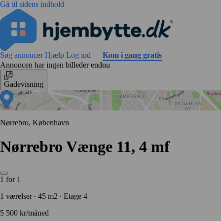
Gå til sidens indhold
Søg annoncer
Hjælp
Log ind
Kom i gang gratis
Annoncen har ingen billeder endnu
Gadevisning
Nørrebro, København
Nørrebro Vænge 11, 4 mf
1 for 1
1 værelser ∙ 45 m2 ∙ Etage 4
5 500 kr/måned