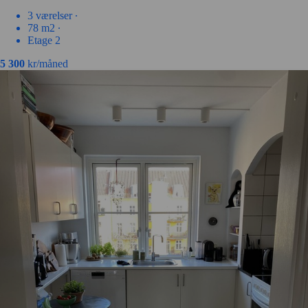
3 værelser ∙
78 m2 ∙
Etage 2
5 300
kr/måned