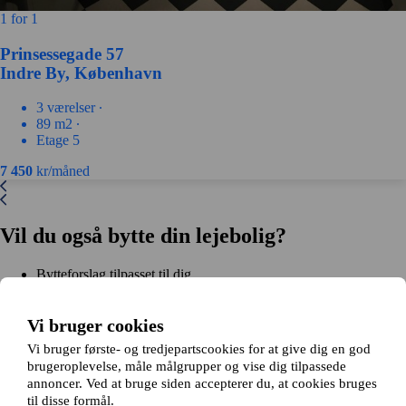
1 for 1
Prinsessegade 57
Indre By, København
3 værelser ∙
89 m2 ∙
Etage 5
7 450
kr/måned
Vil du også bytte din lejebolig?
Bytteforslag tilpasset til dig
Hjælp under hele bytteprocessen
Nem registrering på 2 minutter
Vi bruger cookies
Kom i gang gratis
Vi bruger første- og tredjepartscookies for at give dig en god
Kom i gang
brugeroplevelse, måle målgrupper og vise dig tilpassede
Kom i gang gratis
Søg annoncer
Log ind
annoncer. Ved at bruge siden accepterer du, at cookies bruges
Læs mere
til disse formål.
Nyheder og tips