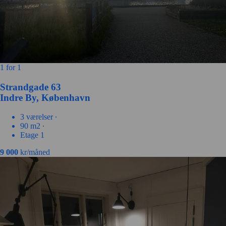
1 for 1
Strandgade 63
Indre By, København
3 værelser ∙
90 m2 ∙
Etage 1
9 000
kr/måned