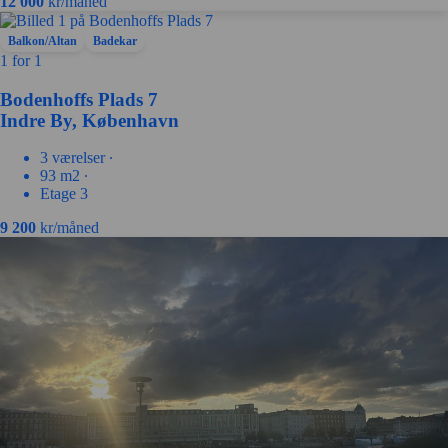
12 000
kr/måned
Balkon/Altan
Badekar
1 for 1
Bodenhoffs Plads 7
Indre By, København
3 værelser ∙
93 m2 ∙
Etage 3
9 200
kr/måned