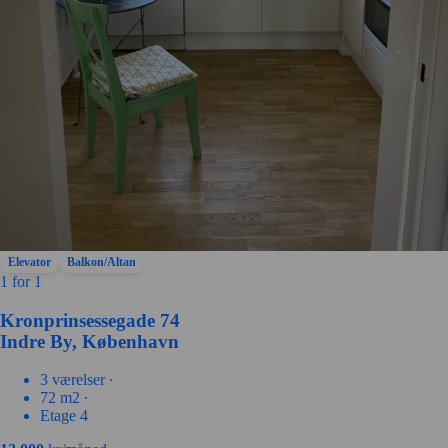
Elevator
Balkon/Altan
1 for 1
Kronprinsessegade 74
Indre By, København
3 værelser ∙
72 m2 ∙
Etage 4