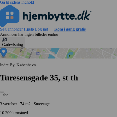
Gå til sidens indhold
Søg annoncer
Hjælp
Log ind
Kom i gang gratis
Annoncen har ingen billeder endnu
Gadevisning
Indre By, København
Turesensgade 35, st th
1 for 1
3 værelser ∙ 74 m2 ∙ Stueetage
10 200 kr/måned