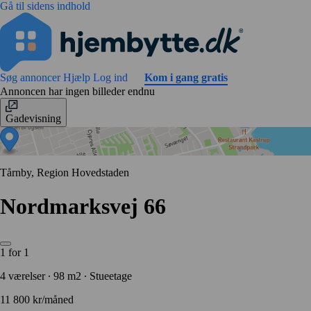
Gå til sidens indhold
Søg annoncer
Hjælp
Log ind
Kom i gang gratis
Annoncen har ingen billeder endnu
Gadevisning
Tårnby, Region Hovedstaden
Nordmarksvej 66
1 for 1
4 værelser ∙ 98 m2 ∙ Stueetage
11 800 kr/måned