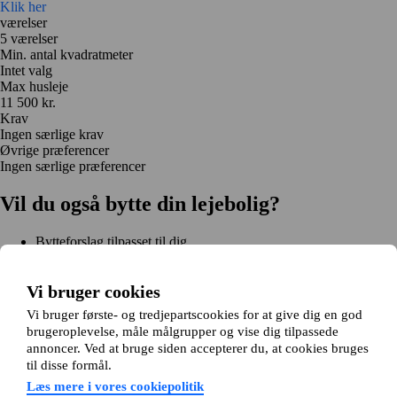
Klik her
værelser
5 værelser
Min. antal kvadratmeter
Intet valg
Max husleje
11 500 kr.
Krav
Ingen særlige krav
Øvrige præferencer
Ingen særlige præferencer
Vil du også bytte din lejebolig?
Bytteforslag tilpasset til dig
Hjælp under hele bytteprocessen
Nem registrering på 2 minutter
Vi bruger cookies
Kom i gang gratis
Vi bruger første- og tredjepartscookies for at give dig en god
Kom i gang
brugeroplevelse, måle målgrupper og vise dig tilpassede
Kom i gang gratis
Søg annoncer
Log ind
annoncer. Ved at bruge siden accepterer du, at cookies bruges
Læs mere
til disse formål.
Nyheder og tips
Om Hjembytte.dk
Læs mere i vores cookiepolitik