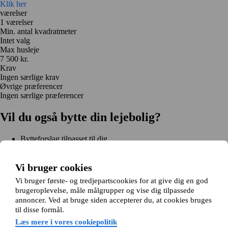
Klik her
værelser
1 værelser
Min. antal kvadratmeter
Intet valg
Max husleje
7 500 kr.
Krav
Ingen særlige krav
Øvrige præferencer
Ingen særlige præferencer
Vil du også bytte din lejebolig?
Bytteforslag tilpasset til dig
Hjælp under hele bytteprocessen
Nem registrering på 2 minutter
Vi bruger cookies
Kom i gang gratis
Vi bruger første- og tredjepartscookies for at give dig en god
Kom i gang
brugeroplevelse, måle målgrupper og vise dig tilpassede
Kom i gang gratis
Søg annoncer
Log ind
annoncer. Ved at bruge siden accepterer du, at cookies bruges
Læs mere
til disse formål.
Nyheder og tips
Om Hjembytte.dk
Læs mere i vores cookiepolitik