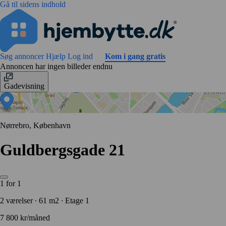
Gå til sidens indhold
Søg annoncer
Hjælp
Log ind
Kom i gang gratis
Annoncen har ingen billeder endnu
Gadevisning
Nørrebro, København
Guldbergsgade 21
1 for 1
2 værelser ∙ 61 m2 ∙ Etage 1
7 800 kr/måned