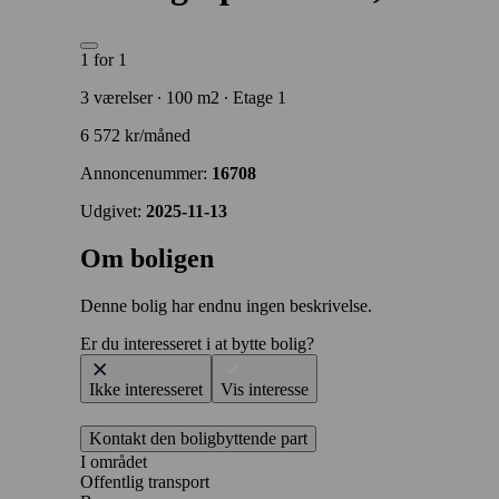
1 for 1
3 værelser ∙ 100 m2 ∙ Etage 1
6 572 kr/måned
Annoncenummer:
16708
Udgivet:
2025-11-13
Om boligen
Denne bolig har endnu ingen beskrivelse.
Er du interesseret i at bytte bolig?
Ikke interesseret
Vis interesse
Kontakt den boligbyttende part
I området
Offentlig transport