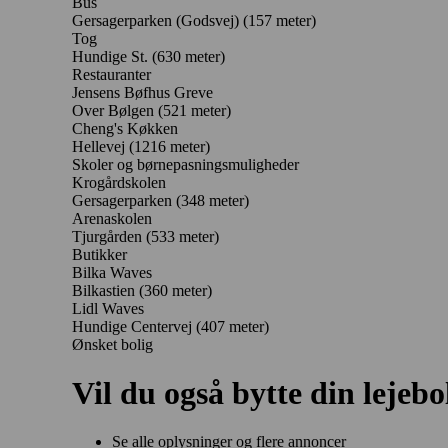
Bus
Gersagerparken (Godsvej) (157 meter)
Tog
Hundige St. (630 meter)
Restauranter
Jensens Bøfhus Greve
Over Bølgen
(521 meter)
Cheng's Køkken
Hellevej
(1216 meter)
Skoler og børnepasningsmuligheder
Krogårdskolen
Gersagerparken
(348 meter)
Arenaskolen
Tjurgården
(533 meter)
Butikker
Bilka Waves
Bilkastien
(360 meter)
Lidl Waves
Hundige Centervej
(407 meter)
Ønsket bolig
Vil du også bytte din lejebo
Se alle oplysninger og flere annoncer