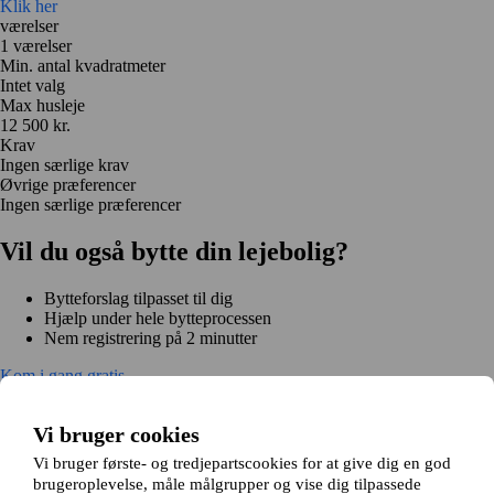
Klik her
værelser
1 værelser
Min. antal kvadratmeter
Intet valg
Max husleje
12 500 kr.
Krav
Ingen særlige krav
Øvrige præferencer
Ingen særlige præferencer
Vil du også bytte din lejebolig?
Bytteforslag tilpasset til dig
Hjælp under hele bytteprocessen
Nem registrering på 2 minutter
Kom i gang gratis
Kom i gang
Kom i gang gratis
Søg annoncer
Log ind
Vi bruger cookies
Læs mere
Nyheder og tips
Vi bruger første- og tredjepartscookies for at give dig en god
Om Hjembytte.dk
brugeroplevelse, måle målgrupper og vise dig tilpassede