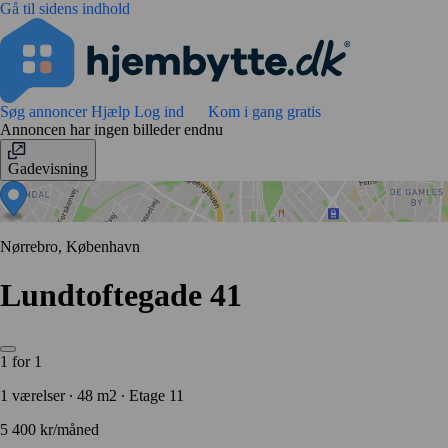
Gå til sidens indhold
Søg annoncer
Hjælp
Log ind
Kom i gang gratis
Annoncen har ingen billeder endnu
Gadevisning
Nørrebro, København
Lundtoftegade 41
1 for 1
1 værelser ∙ 48 m2 ∙ Etage 11
5 400 kr/måned