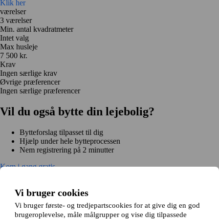
Klik her
værelser
3 værelser
Min. antal kvadratmeter
Intet valg
Max husleje
7 500 kr.
Krav
Ingen særlige krav
Øvrige præferencer
Ingen særlige præferencer
Vil du også bytte din lejebolig?
Bytteforslag tilpasset til dig
Hjælp under hele bytteprocessen
Nem registrering på 2 minutter
Kom i gang gratis
Kom i gang
Kom i gang gratis
Søg annoncer
Log ind
Vi bruger cookies
Læs mere
Nyheder og tips
Vi bruger første- og tredjepartscookies for at give dig en god
Om Hjembytte.dk
brugeroplevelse, måle målgrupper og vise dig tilpassede