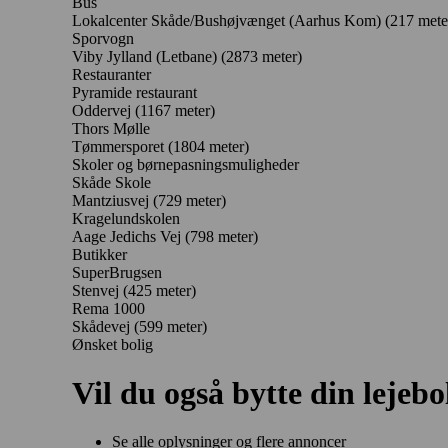
Bus
Lokalcenter Skåde/Bushøjvænget (Aarhus Kom) (217 mete
Sporvogn
Viby Jylland (Letbane) (2873 meter)
Restauranter
Pyramide restaurant
Oddervej
(1167 meter)
Thors Mølle
Tømmersporet
(1804 meter)
Skoler og børnepasningsmuligheder
Skåde Skole
Mantziusvej
(729 meter)
Kragelundskolen
Aage Jedichs Vej
(798 meter)
Butikker
SuperBrugsen
Stenvej
(425 meter)
Rema 1000
Skådevej
(599 meter)
Ønsket bolig
Vil du også bytte din lejebo
Se alle oplysninger og flere annoncer