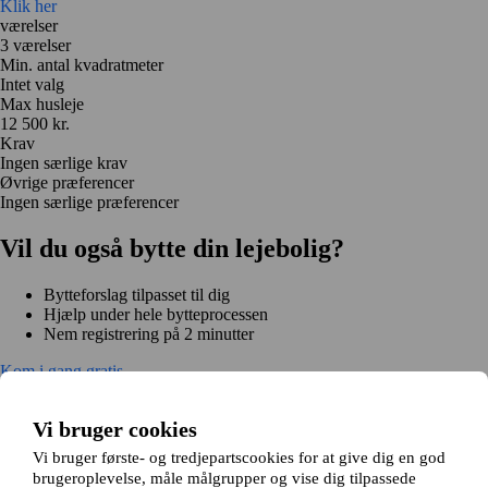
Klik her
værelser
3 værelser
Min. antal kvadratmeter
Intet valg
Max husleje
12 500 kr.
Krav
Ingen særlige krav
Øvrige præferencer
Ingen særlige præferencer
Vil du også bytte din lejebolig?
Bytteforslag tilpasset til dig
Hjælp under hele bytteprocessen
Nem registrering på 2 minutter
Kom i gang gratis
Kom i gang
Kom i gang gratis
Søg annoncer
Log ind
Vi bruger cookies
Læs mere
Nyheder og tips
Vi bruger første- og tredjepartscookies for at give dig en god
Om Hjembytte.dk
brugeroplevelse, måle målgrupper og vise dig tilpassede