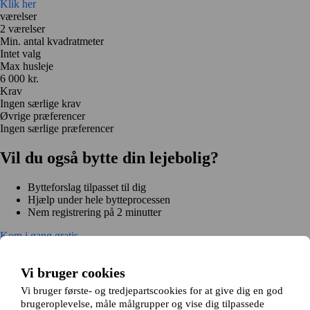
Klik her
værelser
2 værelser
Min. antal kvadratmeter
Intet valg
Max husleje
6 000 kr.
Krav
Ingen særlige krav
Øvrige præferencer
Ingen særlige præferencer
Vil du også bytte din lejebolig?
Bytteforslag tilpasset til dig
Hjælp under hele bytteprocessen
Nem registrering på 2 minutter
Kom i gang gratis
Kom i gang
Kom i gang gratis
Søg annoncer
Log ind
Vi bruger cookies
Læs mere
Nyheder og tips
Vi bruger første- og tredjepartscookies for at give dig en god
Om Hjembytte.dk
brugeroplevelse, måle målgrupper og vise dig tilpassede