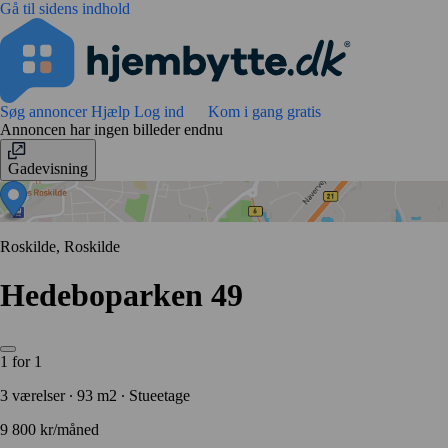
Gå til sidens indhold
Søg annoncer
Hjælp
Log ind
Kom i gang gratis
Annoncen har ingen billeder endnu
Gadevisning
Roskilde, Roskilde
Hedeboparken 49
1 for 1
3 værelser ∙ 93 m2 ∙ Stueetage
9 800 kr/måned