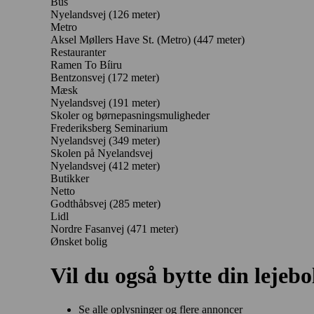
Bus
Nyelandsvej (126 meter)
Metro
Aksel Møllers Have St. (Metro) (447 meter)
Restauranter
Ramen To Bíiru
Bentzonsvej
(172 meter)
Mæsk
Nyelandsvej
(191 meter)
Skoler og børnepasningsmuligheder
Frederiksberg Seminarium
Nyelandsvej
(349 meter)
Skolen på Nyelandsvej
Nyelandsvej
(412 meter)
Butikker
Netto
Godthåbsvej
(285 meter)
Lidl
Nordre Fasanvej
(471 meter)
Ønsket bolig
Vil du også bytte din lejebo
Se alle oplysninger og flere annoncer