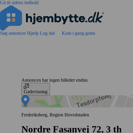
Gå til sidens indhold
Søg annoncer
Hjælp
Log ind
Kom i gang gratis
Annoncen har ingen billeder endnu
Gadevisning
Frederiksberg, Region Hovedstaden
Nordre Fasanvej 72, 3 th