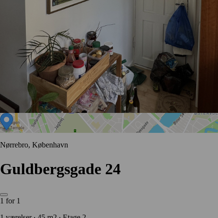
Nørrebro, København
Guldbergsgade 24
1 for 1
1 værelser ∙ 45 m2 ∙ Etage 2