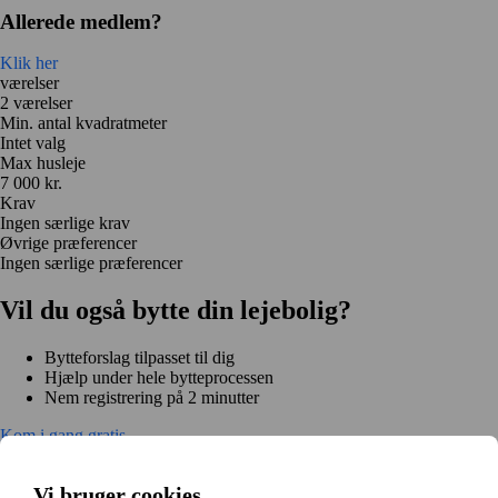
Allerede medlem?
Klik her
værelser
2 værelser
Min. antal kvadratmeter
Intet valg
Max husleje
7 000 kr.
Krav
Ingen særlige krav
Øvrige præferencer
Ingen særlige præferencer
Vil du også bytte din lejebolig?
Bytteforslag tilpasset til dig
Hjælp under hele bytteprocessen
Nem registrering på 2 minutter
Kom i gang gratis
Kom i gang
Kom i gang gratis
Søg annoncer
Log ind
Vi bruger cookies
Læs mere