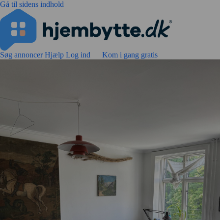
Gå til sidens indhold
Søg annoncer
Hjælp
Log ind
Kom i gang gratis