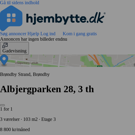
Gå til sidens indhold
Søg annoncer
Hjælp
Log ind
Kom i gang gratis
Annoncen har ingen billeder endnu
Gadevisning
Brøndby Strand, Brøndby
Albjergparken 28, 3 th
1 for 1
3 værelser ∙ 103 m2 ∙ Etage 3
8 800 kr/måned