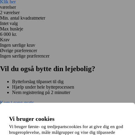
Klik her
værelser
2 værelser
Min. antal kvadratmeter
Intet valg
Max husleje
6 000 kr.
Krav
Ingen særlige krav
Øvrige præferencer
Ingen særlige præferencer
Vil du også bytte din lejebolig?
Bytteforslag tilpasset til dig
Hjælp under hele bytteprocessen
Nem registrering på 2 minutter
Kom i gang gratis
Kom i gang
Kom i gang gratis
Søg annoncer
Log ind
Vi bruger cookies
Læs mere
Nyheder og tips
Vi bruger første- og tredjepartscookies for at give dig en god
Om Hjembytte.dk
brugeroplevelse, måle målgrupper og vise dig tilpassede