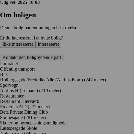
Udgivet:
2025-10-03
Om boligen
Denne bolig har endnu ingen beskrivelse.
Er du interesseret i at bytte bolig?
Ikke interesseret
Interesseret
Kontakt den boligbyttende part
I området
Offentlig transport
Bus
Holbergsgade/Frederiks Allé (Aarhus Kom) (247 meter)
Sporvogn
Aarhus H (Letbane) (719 meter)
Restauranter
Restaurant Hærværk
Frederiks Allé
(272 meter)
Beta Private Dining Club
Sonnesgade
(281 meter)
Skoler og børnepasningsmuligheder
Læssøesgade Skole
Ankersgade
(345 meter)