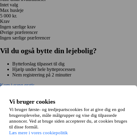
Intet valg
Max husleje
5 000 kr.
Krav
Ingen særlige krav
Øvrige præferencer
Ingen særlige præferencer
Vil du også bytte din lejebolig?
Bytteforslag tilpasset til dig
Hjælp under hele bytteprocessen
Nem registrering på 2 minutter
Kom i gang gratis
Kom i gang
Kom i gang gratis
Søg annoncer
Log ind
Vi bruger cookies
Læs mere
Nyheder og tips
Vi bruger første- og tredjepartscookies for at give dig en god
Om Hjembytte.dk
brugeroplevelse, måle målgrupper og vise dig tilpassede
Om os
Generelle vilkår og betingelser
Behandling af
annoncer. Ved at bruge siden accepterer du, at cookies bruges
personoplysninger
Cookiepolitik
Sitemap
til disse formål.
Kundeservice
Læs mere i vores cookiepolitik
Hjælp