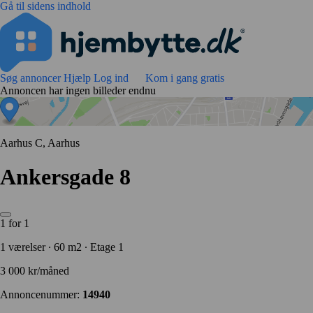
Gå til sidens indhold
Søg annoncer
Hjælp
Log ind
Kom i gang gratis
Annoncen har ingen billeder endnu
Aarhus C, Aarhus
Ankersgade 8
1 for 1
1 værelser ∙ 60 m2 ∙ Etage 1
3 000 kr/måned
Annoncenummer:
14940