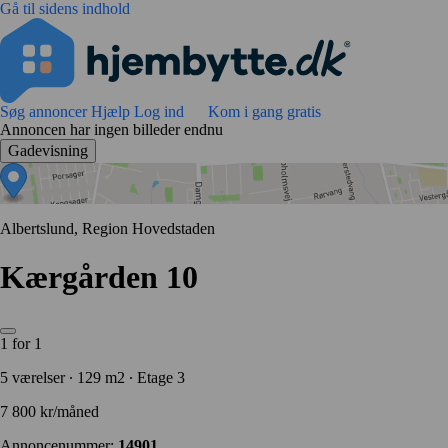
Gå til sidens indhold
Søg annoncer
Hjælp
Log ind
Kom i gang gratis
Annoncen har ingen billeder endnu
Gadevisning
Albertslund, Region Hovedstaden
Kærgården 10
1 for 1
5 værelser ∙ 129 m2 ∙ Etage 3
7 800 kr/måned
Annoncenummer:
14901