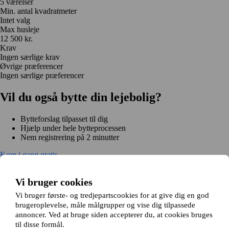
5 værelser
Min. antal kvadratmeter
Intet valg
Max husleje
12 500 kr.
Krav
Ingen særlige krav
Øvrige præferencer
Ingen særlige præferencer
Vil du også bytte din lejebolig?
Bytteforslag tilpasset til dig
Hjælp under hele bytteprocessen
Nem registrering på 2 minutter
Kom i gang gratis
Kom i gang
Kom i gang gratis
Søg annoncer
Log ind
Vi bruger cookies
Læs mere
Nyheder og tips
Vi bruger første- og tredjepartscookies for at give dig en god
Om Hjembytte.dk
brugeroplevelse, måle målgrupper og vise dig tilpassede
Om os
Generelle vilkår og betingelser
Behandling af
annoncer. Ved at bruge siden accepterer du, at cookies bruges
personoplysninger
Cookiepolitik
Sitemap
til disse formål.
Kundeservice