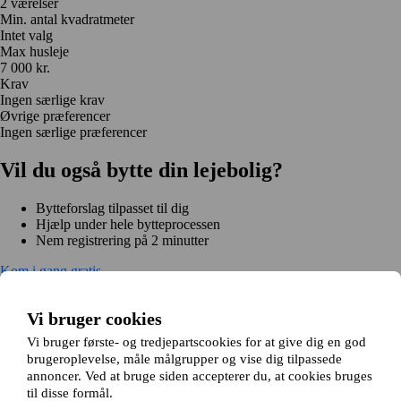
2 værelser
Min. antal kvadratmeter
Intet valg
Max husleje
7 000 kr.
Krav
Ingen særlige krav
Øvrige præferencer
Ingen særlige præferencer
Vil du også bytte din lejebolig?
Bytteforslag tilpasset til dig
Hjælp under hele bytteprocessen
Nem registrering på 2 minutter
Kom i gang gratis
Kom i gang
Kom i gang gratis
Søg annoncer
Log ind
Vi bruger cookies
Læs mere
Nyheder og tips
Vi bruger første- og tredjepartscookies for at give dig en god
Om Hjembytte.dk
brugeroplevelse, måle målgrupper og vise dig tilpassede
Om os
Generelle vilkår og betingelser
Behandling af
annoncer. Ved at bruge siden accepterer du, at cookies bruges
personoplysninger
Cookiepolitik
Sitemap
til disse formål.
Kundeservice