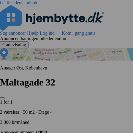
Gå til sidens indhold
Søg annoncer
Hjælp
Log ind
Kom i gang gratis
Annoncen har ingen billeder endnu
Gadevisning
Amager Øst, København
Maltagade 32
1 for 1
2 værelser ∙ 50 m2 ∙ Etage 4
3 800 kr/måned
Annoncenummer:
14850