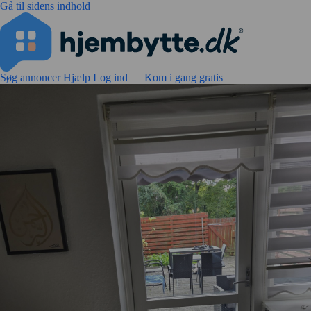
Gå til sidens indhold
Søg annoncer
Hjælp
Log ind
Kom i gang gratis