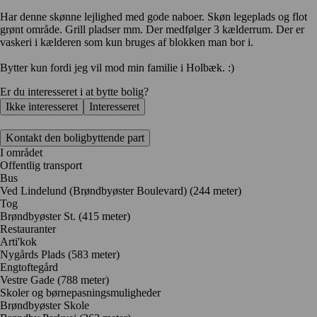
Har denne skønne lejlighed med gode naboer. Skøn legeplads og flot
grønt område. Grill pladser mm. Der medfølger 3 kælderrum. Der er
vaskeri i kælderen som kun bruges af blokken man bor i.
Bytter kun fordi jeg vil mod min familie i Holbæk. :)
Er du interesseret i at bytte bolig?
Ikke interesseret
Interesseret
Kontakt den boligbyttende part
I området
Offentlig transport
Bus
Ved Lindelund (Brøndbyøster Boulevard) (244 meter)
Tog
Brøndbyøster St. (415 meter)
Restauranter
Arti'kok
Nygårds Plads
(583 meter)
Engtoftegård
Vestre Gade
(788 meter)
Skoler og børnepasningsmuligheder
Brøndbyøster Skole