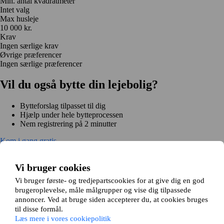
Min. antal kvadratmeter
Intet valg
Max husleje
10 000 kr.
Krav
Ingen særlige krav
Øvrige præferencer
Ingen særlige præferencer
Vil du også bytte din lejebolig?
Bytteforslag tilpasset til dig
Hjælp under hele bytteprocessen
Nem registrering på 2 minutter
Kom i gang gratis
Kom i gang
Kom i gang gratis
Søg annoncer
Log ind
Vi bruger cookies
Læs mere
Nyheder og tips
Vi bruger første- og tredjepartscookies for at give dig en god
Om Hjembytte.dk
brugeroplevelse, måle målgrupper og vise dig tilpassede
Om os
Generelle vilkår og betingelser
Behandling af
annoncer. Ved at bruge siden accepterer du, at cookies bruges
personoplysninger
Cookiepolitik
Sitemap
til disse formål.
Kundeservice
Læs mere i vores cookiepolitik
Hjælp