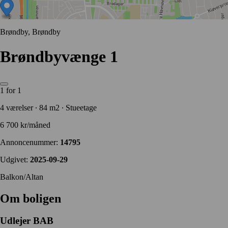
Brøndby, Brøndby
Brøndbyvænge 1
1 for 1
4 værelser ∙ 84 m2 ∙ Stueetage
6 700 kr/måned
Annoncenummer:
14795
Udgivet:
2025-09-29
Balkon/Altan
Om boligen
Udlejer
BAB