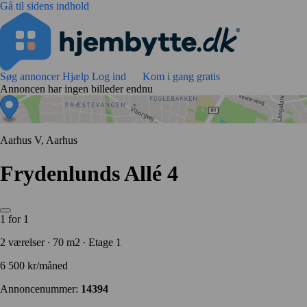
Gå til sidens indhold
Søg annoncer
Hjælp
Log ind
Kom i gang gratis
Annoncen har ingen billeder endnu
Aarhus V, Aarhus
Frydenlunds Allé 4
1 for 1
2 værelser ∙ 70 m2 ∙ Etage 1
6 500 kr/måned
Annoncenummer:
14394