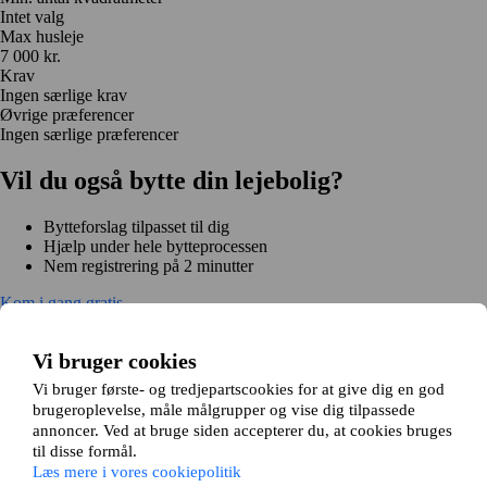
Intet valg
Max husleje
7 000 kr.
Krav
Ingen særlige krav
Øvrige præferencer
Ingen særlige præferencer
Vil du også bytte din lejebolig?
Bytteforslag tilpasset til dig
Hjælp under hele bytteprocessen
Nem registrering på 2 minutter
Kom i gang gratis
Kom i gang
Kom i gang gratis
Søg annoncer
Log ind
Vi bruger cookies
Læs mere
Nyheder og tips
Vi bruger første- og tredjepartscookies for at give dig en god
Om Hjembytte.dk
brugeroplevelse, måle målgrupper og vise dig tilpassede
Om os
Generelle vilkår og betingelser
Behandling af
annoncer. Ved at bruge siden accepterer du, at cookies bruges
personoplysninger
Cookiepolitik
Sitemap
til disse formål.
Kundeservice
Læs mere i vores cookiepolitik
Hjælp