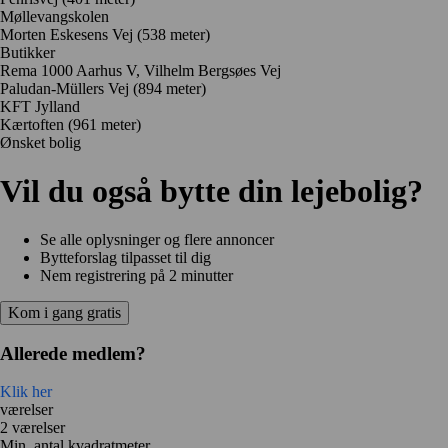
Møllevangskolen
Morten Eskesens Vej
(538 meter)
Butikker
Rema 1000 Aarhus V, Vilhelm Bergsøes Vej
Paludan-Müllers Vej
(894 meter)
KFT Jylland
Kærtoften
(961 meter)
Ønsket bolig
Vil du også bytte din lejebolig?
Se alle oplysninger og flere annoncer
Bytteforslag tilpasset til dig
Nem registrering på 2 minutter
Kom i gang gratis
Allerede medlem?
Klik her
værelser
2 værelser
Min. antal kvadratmeter