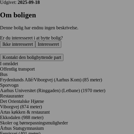
Udgivet:
2025-09-18
Om boligen
Denne bolig har endnu ingen beskrivelse.
Er du interesseret i at bytte bolig?
Ikke interesseret
Interesseret
Kontakt den boligbyttende part
I området
Offentlig transport
Bus
Frydenlunds Allé/Viborgvej (Aarhus Kom) (85 meter)
Sporvogn
Aarhus Universitet (Ringgaden) (Letbane) (1970 meter)
Restauranter
Det Orientalske Hjørne
Viborgvej
(874 meter)
Artas køkken & restaurant
Ekkodalen
(988 meter)
Skoler og børnepasningsmuligheder
Århus Statsgymnasium
Fenrisvej
(401 meter)