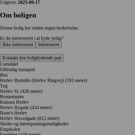
Udgivet:
2025-09-17
Om boligen
Denne bolig har endnu ingen beskrivelse.
Er du interesseret i at bytte bolig?
Ikke interesseret
Interesseret
Kontakt den boligbyttende part
I området
Offentlig transport
Bus
Herlev Bymidte (Herlev Ringvej) (183 meter)
Tog
Herlev St. (426 meter)
Restauranter
Katsura Herlev
Herlev Bygade
(434 meter)
Bone's Herlev
Herlev Hovedgade
(812 meter)
Skoler og børnepasningsmuligheder
Engskolen
Engløbet
(448 meter)