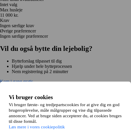
Intet valg
Max husleje
11 000 kr.
Krav
Ingen særlige krav
Øvrige præferencer
Ingen særlige præferencer
Vil du også bytte din lejebolig?
Bytteforslag tilpasset til dig
Hjælp under hele bytteprocessen
Nem registrering på 2 minutter
Kom i gang gratis
Kom i gang
Kom i gang gratis
Søg annoncer
Log ind
Vi bruger cookies
Læs mere
Nyheder og tips
Vi bruger første- og tredjepartscookies for at give dig en god
Om Hjembytte.dk
brugeroplevelse, måle målgrupper og vise dig tilpassede
Om os
Generelle vilkår og betingelser
Behandling af
annoncer. Ved at bruge siden accepterer du, at cookies bruges
personoplysninger
Cookiepolitik
Sitemap
til disse formål.
Kundeservice
Læs mere i vores cookiepolitik
Hjælp