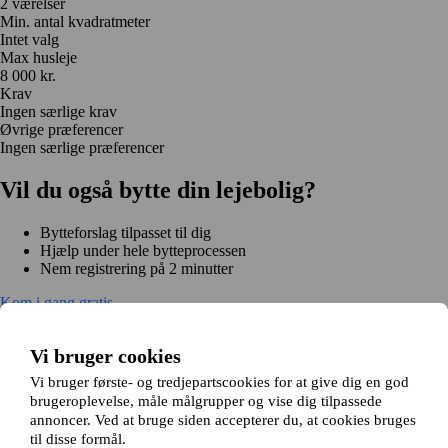
2 værelser
Min. antal kvadratmeter
Intet valg
Max husleje
8 000 kr.
Krav
Ingen særlige krav
Øvrige præferencer
Ingen særlige præferencer
Vil du også bytte din lejebolig?
Bytteforslag tilpasset til dig
Hjælp under hele bytteprocessen
Nem registrering på 2 minutter
Kom i gang gratis
Kom i gang
Kom i gang gratis
Søg annoncer
Log ind
Vi bruger cookies
Læs mere
Nyheder og tips
Vi bruger første- og tredjepartscookies for at give dig en god
Om Hjembytte.dk
brugeroplevelse, måle målgrupper og vise dig tilpassede
Om os
Generelle vilkår og betingelser
Behandling af
annoncer. Ved at bruge siden accepterer du, at cookies bruges
personoplysninger
Cookiepolitik
Sitemap
til disse formål.
Kundeservice