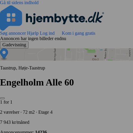
Gå til sidens indhold
Søg annoncer
Hjælp
Log ind
Kom i gang gratis
Annoncen har ingen billeder endnu
Gadevisning
Taastrup, Høje-Taastrup
Engelholm Alle 60
1 for 1
2 værelser ∙ 72 m2 ∙ Etage 4
7 943 kr/måned
Annoncenummer:
14236