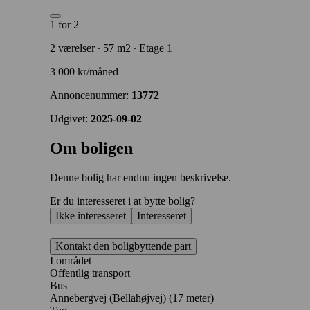
1 for 2
2 værelser ∙ 57 m2 ∙ Etage 1
3 000 kr/måned
Annoncenummer:
13772
Udgivet:
2025-09-02
Om boligen
Denne bolig har endnu ingen beskrivelse.
Er du interesseret i at bytte bolig?
Ikke interesseret
Interesseret
Kontakt den boligbyttende part
I området
Offentlig transport
Bus
Annebergvej (Bellahøjvej) (17 meter)