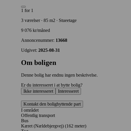
1 for 1
3 værelser ∙ 85 m2 ∙ Stueetage
9 076 kr/måned
Annoncenummer:
13668
Udgivet:
2025-08-31
Om boligen
Denne bolig har endnu ingen beskrivelse.
Er du interesseret i at bytte bolig?
Ikke interesseret
Interesseret
Kontakt den boligbyttende part
I området
Offentlig transport
Bus
Kæret (Nældebjergvej) (162 meter)