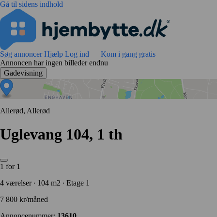
Gå til sidens indhold
Søg annoncer
Hjælp
Log ind
Kom i gang gratis
Annoncen har ingen billeder endnu
Gadevisning
Allerød, Allerød
Uglevang 104, 1 th
1 for 1
4 værelser ∙ 104 m2 ∙ Etage 1
7 800 kr/måned
Annoncenummer:
13610