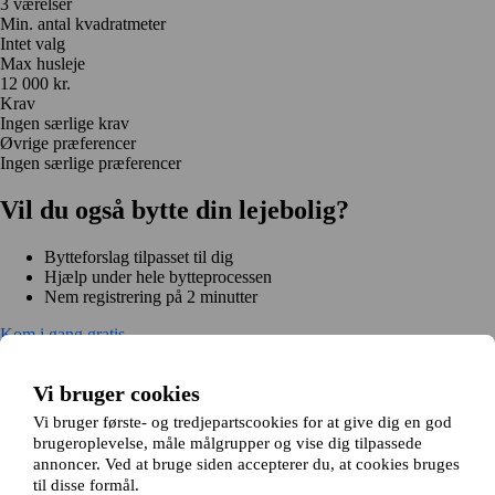
3 værelser
Min. antal kvadratmeter
Intet valg
Max husleje
12 000 kr.
Krav
Ingen særlige krav
Øvrige præferencer
Ingen særlige præferencer
Vil du også bytte din lejebolig?
Bytteforslag tilpasset til dig
Hjælp under hele bytteprocessen
Nem registrering på 2 minutter
Kom i gang gratis
Kom i gang
Kom i gang gratis
Søg annoncer
Log ind
Vi bruger cookies
Læs mere
Nyheder og tips
Vi bruger første- og tredjepartscookies for at give dig en god
Om Hjembytte.dk
brugeroplevelse, måle målgrupper og vise dig tilpassede
Om os
Generelle vilkår og betingelser
Behandling af
annoncer. Ved at bruge siden accepterer du, at cookies bruges
personoplysninger
Cookiepolitik
Sitemap
til disse formål.
Kundeservice