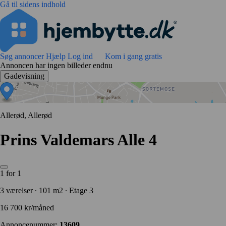
Gå til sidens indhold
Søg annoncer
Hjælp
Log ind
Kom i gang gratis
Annoncen har ingen billeder endnu
Gadevisning
Allerød, Allerød
Prins Valdemars Alle 4
1 for 1
3 værelser ∙ 101 m2 ∙ Etage 3
16 700 kr/måned
Annoncenummer:
13609