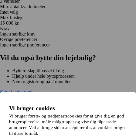
3 værelser
Min. antal kvadratmeter
Intet valg
Max husleje
15 000 kr.
Krav
Ingen særlige krav
Øvrige præferencer
Ingen særlige præferencer
Vil du også bytte din lejebolig?
Bytteforslag tilpasset til dig
Hjælp under hele bytteprocessen
Nem registrering på 2 minutter
Kom i gang gratis
Kom i gang
Kom i gang gratis
Søg annoncer
Log ind
Vi bruger cookies
Læs mere
Nyheder og tips
Vi bruger første- og tredjepartscookies for at give dig en god
Om Hjembytte.dk
brugeroplevelse, måle målgrupper og vise dig tilpassede
Om os
Generelle vilkår og betingelser
Behandling af
annoncer. Ved at bruge siden accepterer du, at cookies bruges
personoplysninger
Cookiepolitik
Sitemap
til disse formål.
Kundeservice