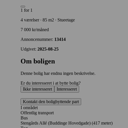
1 for 1
4 værelser ∙ 85 m2 ∙ Stueetage
7 000 kr/måned
Annoncenummer:
13414
Udgivet:
2025-08-25
Om boligen
Denne bolig har endnu ingen beskrivelse.
Er du interesseret i at bytte bolig?
Ikke interesseret
Interesseret
Kontakt den boligbyttende part
I området
Offentlig transport
Bus
Stengårds Allé (Buddinge Hovedgade) (417 meter)