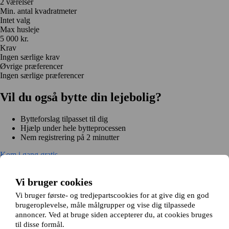
2 værelser
Min. antal kvadratmeter
Intet valg
Max husleje
5 000 kr.
Krav
Ingen særlige krav
Øvrige præferencer
Ingen særlige præferencer
Vil du også bytte din lejebolig?
Bytteforslag tilpasset til dig
Hjælp under hele bytteprocessen
Nem registrering på 2 minutter
Kom i gang gratis
Kom i gang
Kom i gang gratis
Søg annoncer
Log ind
Vi bruger cookies
Læs mere
Nyheder og tips
Vi bruger første- og tredjepartscookies for at give dig en god
Om Hjembytte.dk
brugeroplevelse, måle målgrupper og vise dig tilpassede
Om os
Generelle vilkår og betingelser
Behandling af
annoncer. Ved at bruge siden accepterer du, at cookies bruges
personoplysninger
Cookiepolitik
Sitemap
til disse formål.
Kundeservice