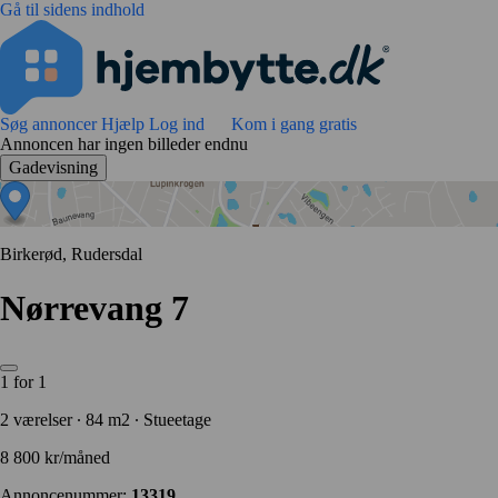
Gå til sidens indhold
Søg annoncer
Hjælp
Log ind
Kom i gang gratis
Annoncen har ingen billeder endnu
Gadevisning
Birkerød, Rudersdal
Nørrevang 7
1 for 1
2 værelser ∙ 84 m2 ∙ Stueetage
8 800 kr/måned
Annoncenummer:
13319