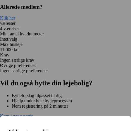
Allerede medlem?
Klik her
værelser
4 værelser
Min. antal kvadratmeter
Intet valg
Max husleje
11 000 kr.
Krav
Ingen særlige krav
Øvrige præferencer
Ingen særlige præferencer
Vil du også bytte din lejebolig?
Bytteforslag tilpasset til dig
Hjælp under hele bytteprocessen
Nem registrering på 2 minutter
Kom i gang gratis
Kom i gang
Kom i gang gratis
Søg annoncer
Log ind