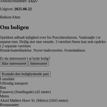
Annoncenummer:
13227
Udgivet:
2025-08-22
Balkon/Altan
Om boligen
Sjældent udbudt lejlighed over for Porcelænshaven. Vaskesøjle i et
separat rum. Dejlig stor stue ensuite, 3 værelser.Stuen kan nok opdeles
i 2 separate værelser.
Hunde/kattetilladelse. Nyere badeværelse, Svanekøkken.
Er du interesseret i at bytte bolig?
Ikke interesseret
Interesseret
Kontakt den boligbyttende part
I området
Offentlig transport
Bus
Fasanvej (Smallegade) (42 meter)
Metro
Aksel Møllers Have St. (Metro) (1043 meter)
Restauranter