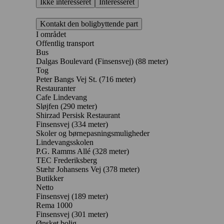
Ikke interesseret
Interesseret
Kontakt den boligbyttende part
I området
Offentlig transport
Bus
Dalgas Boulevard (Finsensvej) (88 meter)
Tog
Peter Bangs Vej St. (716 meter)
Restauranter
Cafe Lindevang
Sløjfen
(290 meter)
Shirzad Persisk Restaurant
Finsensvej
(334 meter)
Skoler og børnepasningsmuligheder
Lindevangsskolen
P.G. Ramms Allé
(328 meter)
TEC Frederiksberg
Stæhr Johansens Vej
(378 meter)
Butikker
Netto
Finsensvej
(189 meter)
Rema 1000
Finsensvej
(301 meter)
Ønsket bolig