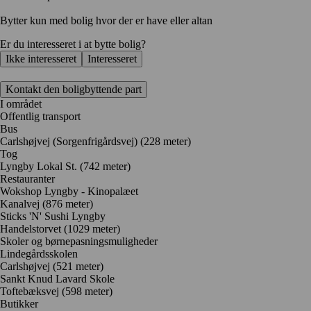
Bytter kun med bolig hvor der er have eller altan
Er du interesseret i at bytte bolig?
Ikke interesseret
Interesseret
Kontakt den boligbyttende part
I området
Offentlig transport
Bus
Carlshøjvej (Sorgenfrigårdsvej) (228 meter)
Tog
Lyngby Lokal St. (742 meter)
Restauranter
Wokshop Lyngby - Kinopalæet
Kanalvej
(876 meter)
Sticks 'N' Sushi Lyngby
Handelstorvet
(1029 meter)
Skoler og børnepasningsmuligheder
Lindegårdsskolen
Carlshøjvej
(521 meter)
Sankt Knud Lavard Skole
Toftebæksvej
(598 meter)
Butikker