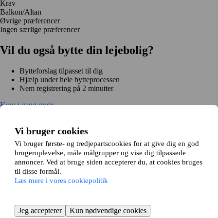
Krav
Balkon/Altan
Øvrige præferencer
Ingen særlige præferencer
Vil du også bytte din lejebolig?
Bytteforslag tilpasset til dig
Hjælp under hele bytteprocessen
Nem registrering på 2 minutter
Kom i gang gratis
Kom i gang
Kom i gang gratis
Søg annoncer
Log ind
Vi bruger cookies
Læs mere
Nyheder og tips
Vi bruger første- og tredjepartscookies for at give dig en god
Om Hjembytte.dk
brugeroplevelse, måle målgrupper og vise dig tilpassede
Om os
Generelle vilkår og betingelser
Behandling af
annoncer. Ved at bruge siden accepterer du, at cookies bruges
personoplysninger
Cookiepolitik
Sitemap
til disse formål.
Kundeservice
Læs mere i vores cookiepolitik
Hjælp
E-mail:
info@hjembytte.dk
© 2004-2025 Hjembytte.dk
Jeg accepterer
Kun nødvendige cookies