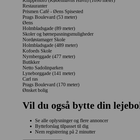
Knippelsbro (Københavns Havn) (1696 meter)
Restauranter
Prismen Café - Øens Spisested
Prags Boulevard
(53 meter)
Øens
Holmbladsgade
(89 meter)
Skoler og børnepasningsmuligheder
Nordøstamager Skole
Holmbladsgade
(489 meter)
Kofoeds Skole
Nyrnberggade
(477 meter)
Butikker
Netto Sadolinparken
Lyneborggade
(141 meter)
Carl ras
Prags Boulevard
(170 meter)
Ønsket bolig
Vil du også bytte din lejebo
Se alle oplysninger og flere annoncer
Bytteforslag tilpasset til dig
Nem registrering på 2 minutter