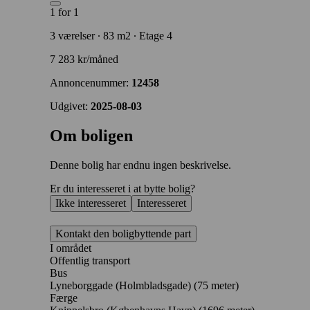
1 for 1
3 værelser ∙ 83 m2 ∙ Etage 4
7 283 kr/måned
Annoncenummer:
12458
Udgivet:
2025-08-03
Om boligen
Denne bolig har endnu ingen beskrivelse.
Er du interesseret i at bytte bolig?
Ikke interesseret
Interesseret
Kontakt den boligbyttende part
I området
Offentlig transport
Bus
Lyneborggade (Holmbladsgade) (75 meter)
Færge