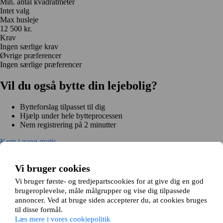
Min. antal kvadratmeter
Intet valg
Max husleje
12 500 kr.
Krav
Ingen særlige krav
Øvrige præferencer
Ingen særlige præferencer
Vil du også bytte din lejebolig?
Bytteforslag tilpasset til dig
Hjælp under hele bytteprocessen
Nem registrering på 2 minutter
Kom i gang gratis
Kom i gang
Kom i gang gratis
Søg annoncer
Log ind
Vi bruger cookies
Læs mere
Nyheder og tips
Vi bruger første- og tredjepartscookies for at give dig en god
Om Hjembytte.dk
brugeroplevelse, måle målgrupper og vise dig tilpassede
Om os
Generelle vilkår og betingelser
Behandling af
annoncer. Ved at bruge siden accepterer du, at cookies bruges
personoplysninger
Cookiepolitik
Sitemap
til disse formål.
Kundeservice
Læs mere i vores cookiepolitik
Hjælp