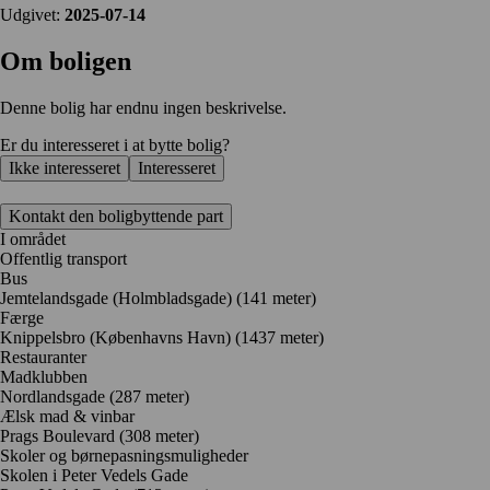
Udgivet:
2025-07-14
Om boligen
Denne bolig har endnu ingen beskrivelse.
Er du interesseret i at bytte bolig?
Ikke interesseret
Interesseret
Kontakt den boligbyttende part
I området
Offentlig transport
Bus
Jemtelandsgade (Holmbladsgade) (141 meter)
Færge
Knippelsbro (Københavns Havn) (1437 meter)
Restauranter
Madklubben
Nordlandsgade
(287 meter)
Ælsk mad & vinbar
Prags Boulevard
(308 meter)
Skoler og børnepasningsmuligheder
Skolen i Peter Vedels Gade