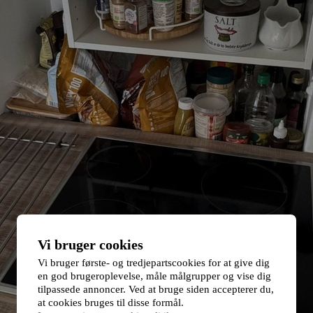
Vi bruger cookies
Vi bruger første- og tredjepartscookies for at give dig
en god brugeroplevelse, måle målgrupper og vise dig
tilpassede annoncer. Ved at bruge siden accepterer du,
at cookies bruges til disse formål.