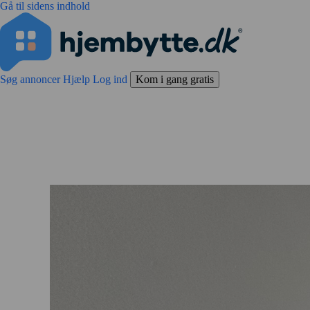
Gå til sidens indhold
Søg annoncer
Hjælp
Log ind
Kom i gang gratis