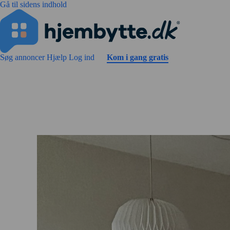
Gå til sidens indhold
Søg annoncer
Hjælp
Log ind
Kom i gang gratis