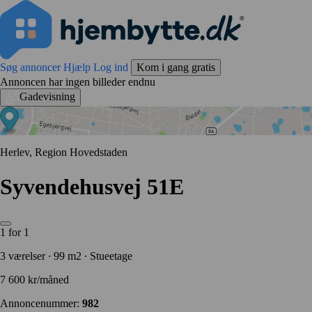
Søg annoncer
Hjælp
Log ind
Kom i gang gratis
Annoncen har ingen billeder endnu
Gadevisning
Herlev, Region Hovedstaden
Syvendehusvej 51E
1 for 1
3 værelser ∙ 99 m2 ∙ Stueetage
7 600 kr/måned
Annoncenummer:
982