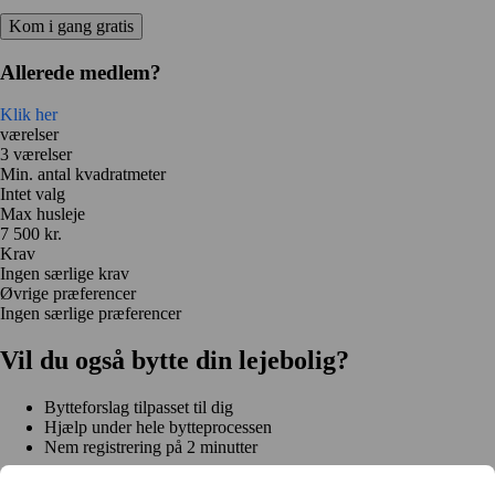
Kom i gang gratis
Allerede medlem?
Klik her
værelser
3 værelser
Min. antal kvadratmeter
Intet valg
Max husleje
7 500 kr.
Krav
Ingen særlige krav
Øvrige præferencer
Ingen særlige præferencer
Vil du også bytte din lejebolig?
Bytteforslag tilpasset til dig
Hjælp under hele bytteprocessen
Nem registrering på 2 minutter
Kom i gang gratis